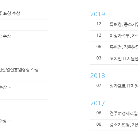
' 표창 수상
2019
12
특허청, 중소기
12
여성가족부, 가
 수상 –
06
특허청, 직무발
03
호치민 IT지원
통신산업진흥원장상 수상
2018
07
싱가포르 IT지
수상 –
2017
06
전주여성새로일하
수상 –
06
중소기업청, 기술