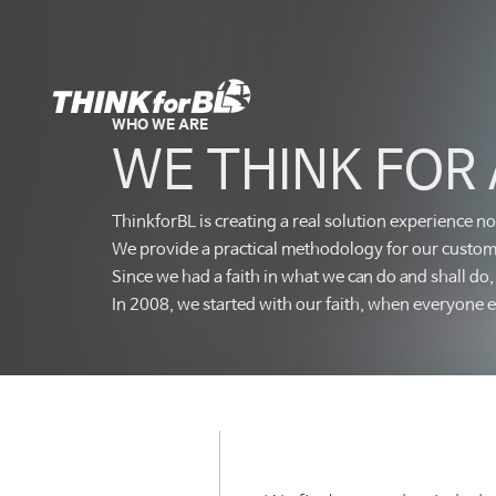
Skip
to
content
WHO WE ARE
WE THINK FOR 
ThinkforBL is creating a real solution experience n
We provide a practical methodology for our custome
PROFESSIONAL AREA
Since we had a faith in what we can do and shall do,
In 2008, we started with our faith, when everyone el
Automotive Functional Safety
Business Analysis
Contextual Research
Human Resource Policy and Plannin
Improvement of Software Developmen
Organizational Analysis
People Management in Software
Requirement Management
Safety Management