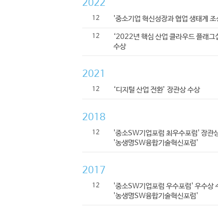
2022
12
'중소기업 혁신성장과 협업 생태계 조
04
WHAT WE DO
12
‘2022년 핵심 산업 클라우드 플래그
SMART LIVESTOCK
수상
2021
12
‘디지털 산업 전환’ 장관상 수상
2018
12
'중소SW기업포럼 최우수포럼' 장관상
'농생명SW융합기술혁신포럼'
2017
12
'중소SW기업포럼 우수포럼' 우수상 
'농생명SW융합기술혁신포럼'