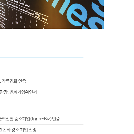
 가족친화 인증
관장, 벤처기업확인서
혁신형 중소기업(Inno-Biz)인증
 친화 강소 기업 선정