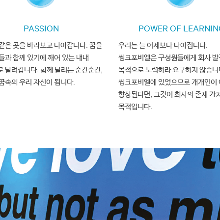
 Network) 한국 대표위원
야
ISO/IEC JTC1 SC42 (
Artificial Intelligence) KNB (Korea National Body)
전문
dustry Intelligentization Association) 디지털혁신기술위원회 위원장
02
WHAT WE DO
PASSION
POWER OF LEARNIN
기술위원
PROBLEM SOLVING
준화 위원회 소프트웨어 품질평가
(PG604)
부의장
같은 곳을 바라보고 나아갑니다. 꿈을
우리는 늘 어제보다 나아집니다.
 제도개선 위원
들과 함께 있기에 깨어 있는 내내
씽크포비엘은 구성원들에게 회사 발
CONSULTING
 달려갑니다. 함께 달리는 순간순간,
목적으로 노력하라 요구하지 않습니
안전
특위
위원장
학과 겸임교수
꿈속의 우리 자신이 됩니다.
씽크포비엘에 있었으므로 개개인이
향상된다면, 그것이 회사의 존재 가
W 공학기술표준화 포럼 의장
목적입니다.
장
W 테스트 전문가 양성과정 외래교수
PP) 전공
 수상 (2024.12)
협업 생태계 조성 공로” 장관상 수상 (2022.12)
산업 클라우드 플래그십 프로젝트’ 장관상 수상 (2022.12)