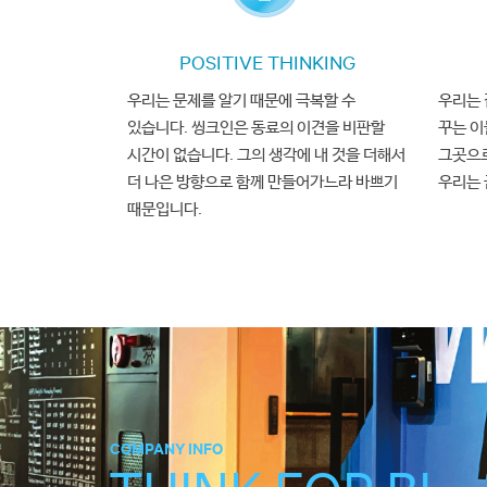
現 ASQN (Asia Software Quality
現
산업통상자원부
전기전자정보분
現 한국산업지능화협회
(Korea In
POSITIVE THINKING
現 중국 절강성 빅데이터 관리국 
01
WHO WE ARE
現 한국정보통신기술협회
(TTA)
표
우리는 문제를 알기 때문에 극복할 수
우리는 
現 육군 지능정보기술단 자문위원
COMPANY
現 문화체육관광부 인공지능 저작권
있습니다. 씽크인은 동료의 이견을 비판할
꾸는 이
現 AI 전환연대 자문위원
시간이 없습니다. 그의 생각에 내 것을 더해서
그곳으로
現
한국정책분석평가학회
AI
신뢰
/
前 아주대학교 대학원 지식정보공
더 나은 방향으로 함께 만들어가느라 바쁘기
우리는 
前 전북대학교 SW 공학과 겸임교수
때문입니다.
前 한국정보통신기술협회(TTA) S
前 농생명SW융합기술혁신 포럼 의
前 한국정보통신기술협회(TTA) S
前
연세대학교 행정대학원 정책학(M
前 성균관대학교 전자공학 전공
GRANTS AND AWARDS
한국소프트웨어산업협회 “올해의 회원상”
COMPANY INFO
중소벤처기업부 “중소기업 혁신성장과 
과학기술정보통신부 ‘‘2022년 핵심 