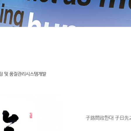
상 수상 (2021.12)
포럼 최우수포럼
’
장관상 수상
– ‘
농생명
SW
융합기술혁신포럼
’ (2018.12)
2018.2)
12)
포럼 우수포럼
’
한국
SW
산업협회장상 수상
– ‘
농생명
SW
융합기술혁신포럼
’ (
 고용 및 활용 우수기업’ 공로패 수상 (2016.12)
 장관상 수상 (2016.12)
)
포럼’ 장관상 수상 – ‘SW 테스팅기업포럼’ (2013, 2015, 2016)
우수포럼’ 정보통신산업진흥원장상 수상 – ‘SW 테스팅기업포럼’ (2015.12)
수포럼’ 한국 SW 산업협회장상 수상 – ‘SW 테스팅기업포럼’ (2012.12)
 수상 (2011.12)
008.04)
장상 수상 (2004.09)
팅 및 품질관리시스템개발
기업’ 선정 (2002.12)
(2002.11)
子路問政한대 子曰先
&D 생태계 조성사업 SW품질검증 컨설팅
합제품상용화 지원사업 SW 품질관리 컨설팅
 조선해양 기술개발과제 SW품질검증 컨설팅