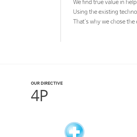
We find true value in he
Software Design Quality Analysis an
Software Engineering Process
Using the existing techn
Software Engineering Tool and Met
Software Quality Assurance
That's why we chose the di
User Research
and Market Research (
LICENSE
AFSP(Automotive Functional Safety 
CACSP(Certified Automotive Cyber S
OUR DIRECTIVE
BIOGRAPHY DETAILS
4P
現 (주)씽크포비엘 대표이사
現
한국산업지능화협회
(Korea Indus
現 K.SEN (Korea Software Engin
現
한국
SW
테스팅협회
(Korea Softw
現
ITDAILY,
정보통신신문
,
디지틀
現 TRAIN(Trustworthy AInternatio