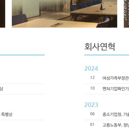
 사용하는 능력이다.
회사연혁
2024
12
여성가족부장관,
10
원상
벤처기업확인기
2023
06
부문 특별상
중소기업청, 기술
01
고용노동부, 청년