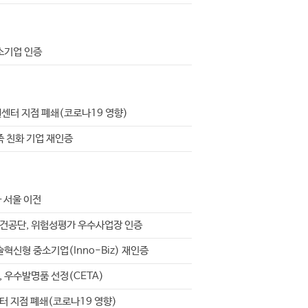
06
WHAT'S NEW
소기업 인증
NEWS
원센터 지점 폐쇄(코로나19 영향)
족 친화 기업 재인증
 서울 이전
공단, 위험성평가 우수사업장 인증
혁신형 중소기업(Inno-Biz) 재인증
 우수발명품 선정(CETA)
터 지점 폐쇄(코로나19 영향)