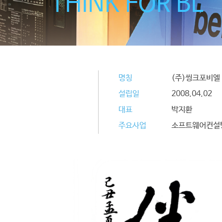
THINK FOR BL
산업통산자원부 ‘디지털 산업 전환’ 장관
과학기술정보통신부
‘
중소
SW
기업
동원대학교 산학협력 감사패 수상
(
융합기술혁신포럼
(2017.12 / 2018.
과학기술정보통신부
‘
중소
SW
기업
대한여성과학기술인회 ‘여성 R&D 인력
산업통상자원부 ‘여성 R&D 인력 육성’
테스팅기업포럼
(2012.12 / 2015.12
명칭
(주)씽크포비엘
미래창조과학부 ‘중소 SW 기업포럼 최우수
미래창조과학부 ‘중소 SW 기업포럼 
설립일
2008.04.02
미래창조과학부 ‘중소 SW 기업포럼 우
전북대학교 공과대학 SW 공학과 감사패
대표
박지환
서울시 ‘벤처창업대회’ 장려상 수상 (2
서울시 ‘기술개발 우수중소기업’ 서울시
주요사업
소프트웨어컨설
산업통상자원부 ‘세계 일류상품 100 대 
기술신용보증 지정 ‘우량기술기업’ 선정 
BUSINESS
대전정보문화산업진흥원 SW융합 R
​NIPA, 2018~19년 지역SW융
NIPA, ICT융합 Industry4.0