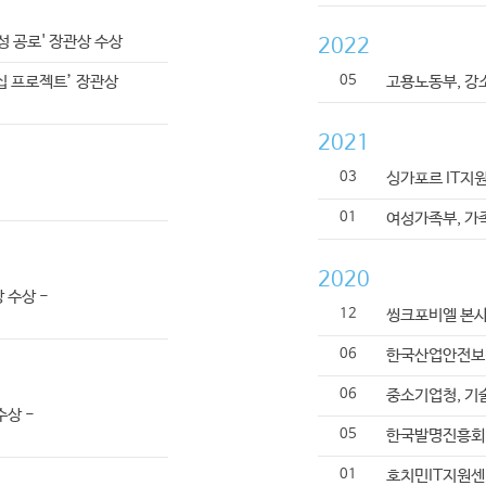
성 공로' 장관상 수상
2022
05
BEHIND STORY
05
십 프로젝트’ 장관상
고용노동부, 강
MAGAZINE
2021
03
싱가포르 IT지
01
여성가족부, 가
2020
 수상 -
12
씽크포비엘 본사
06
한국산업안전보건
06
중소기업청, 기술
수상 -
05
한국발명진흥회,
01
호치민IT지원센