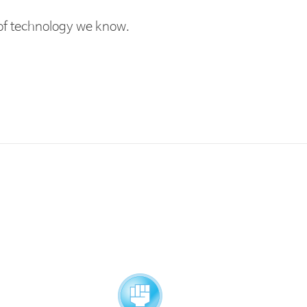
BIOGRAPHY
 of technology we know.
(
주
)
씽크포비
국민대학교 
前San Jose, 
前University
前Center for
GRANTS AN
고려대학교 
University at
-2009 최
Syracuse Uni
-2008 Academ
-2009 Academ