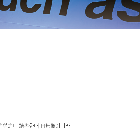
2017.12)
之勞之니 請益한대 曰無倦이니라.