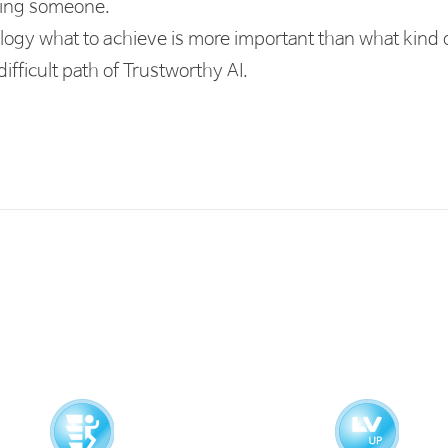
lping someone.
d Evaluation
ology what to achieve is more important than what kind
hod
fficult path of Trustworthy AI.
Marketability)
Professionals)
ecurity Professionals)
try Intelligentization Association)
부회장
eering Network) 창립자, 부이사장
are Testing Association)
부회장
조선일보
, THE AI,
전자신문
, AI Times
칼럼니스트
nal Network) Korea 보드 멤버