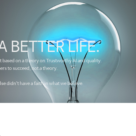
박지환
A BETTER LIFE.
대표이사
ot based on a theory on Trustworthy AI and quality.
rs to succeed, not a theory.
se didn't have a faith in what we believe.
g
t Processes, with guaranteed Return on Investment