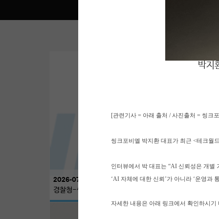
박지환
01
WHO WE ARE
COMPANY
[관련기사 = 아래 출처 / 사진출처 = 씽크
사 ‘AI 신뢰성’
씽크포비엘 박지환 대표가 최근 <테크월드
​인터뷰에서 박 대표는 “AI 신뢰성은 
2026-07-09
 공개하고, 공공
‘AI 자체에 대한 신뢰’가 아니라 ‘운영과
경찰청-씽크포비엘, 치안 AI 신뢰성 기준 수립 공동 협력
자세한 내
용은 아래 링크에서 확인하시기 