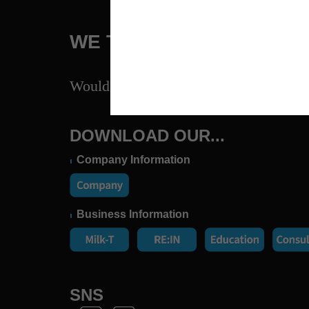
WE THINK FOR A BETTER
Would you like to
work with us
?
DOWNLOAD OUR...
Company Information
Business Information
contact@
+82-2-56
SNS