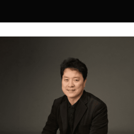
y global companies.
at more rapidly and definitely.