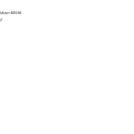
l?idxno=400146
47
2026-06-20
202
“의사 말도 안 믿으면서, AI는 왜 믿나요?”
“A