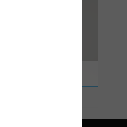
06
WHAT'S NEW
NEWS
6-04-10
환 씽크포비엘 대표 “AI 신뢰성, 개념 정립과
 설계가 우선돼야”