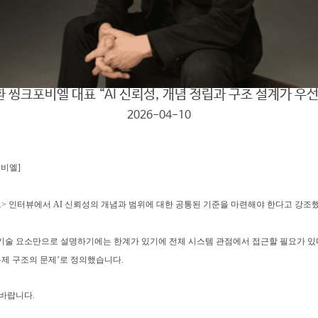
 씽크포비엘 대표 “AI 신뢰성, 개념 정립과 구조 설계가 우
2026-04-10
02
WHAT WE DO
PROBLEM SOLVING
포비엘
]​
CONSULTING
> 인터뷰에서 AI 신뢰성의 개념과 범위에 대한 공통된 기준을 마련해야 한다고 강조
개별 기술 요소만으로 설명하기에는 한계가 있기에 전체 시스템 관점에서 접근할 필요가 
2026-07-06
202
 통제 구조의 문제’로 정의했습니다.
“GPU보다 부족한 건 AI 신뢰성 전문가”
AI
바랍니다.