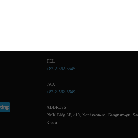
 LIFE.
HEADQUARTER
E-MAIL
contact@thinkforbl.com
TEL
+82-2-562-6545
FAX
+82-2-562-6549
ADDRESS
PMK Bldg 8F, 419, Nonhyeon-ro, Gangnam-gu, Seo
thinkforbl.com
Korea
2-6545