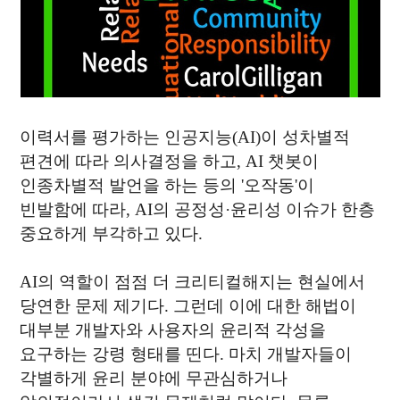
04
WHAT WE DO
SMART LIVESTOCK
05
BEHIND STORY
MAGAZINE
이력서를 평가하는 인공지능(AI)이 성차별적
편견에 따라 의사결정을 하고, AI 챗봇이
06
WHAT'S NEW
인종차별적 발언을 하는 등의 '오작동'이
NEWS
빈발함에 따라, AI의 공정성·윤리성 이슈가 한층
중요하게 부각하고 있다.
AI의 역할이 점점 더 크리티컬해지는 현실에서
당연한 문제 제기다. 그런데 이에 대한 해법이
contact@thinkforbl.com
+82-2-562-6545
대부분 개발자와 사용자의 윤리적 각성을
요구하는 강령 형태를 띤다. 마치 개발자들이
We love technology, but not as much as being human.
Would you like to
work with us
?
각별하게 윤리 분야에 무관심하거나