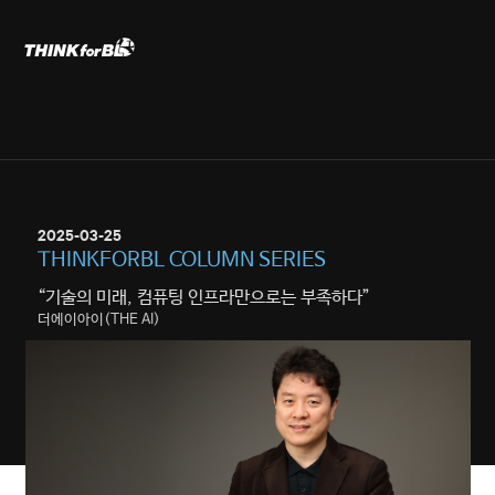
Skip
to
content
01
WHO WE ARE
COMPANY
2025-03-25
02
WHAT WE DO
THINKFORBL COLUMN SERIES
PROBLEM SOLVING CONSULTING
“기술의 미래, 컴퓨팅 인프라만으로는 부족하다”
더에이아이(THE AI)
03
WHAT WE DO
TRUSTWORTHY AI
04
WHAT WE DO
SMART LIVESTOCK