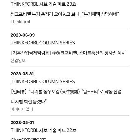
THINKFORBL 사보 기술 파트 23호
씽크포비엘 복지 총정리 모아놓고 보니, “복지혜택 상당하네”
Thinkforbl
2023-06-09
THINKFORBL COLUMN SERIES
[기후산업국제박람회] ㈜씽크포비엘, 스마트축산의 청사진 제시
산업일보
2023-05-31
THINKFORBL COLUMN SERIES
[인터뷰] “디지털 동우보감(東牛寶鑑) ‘밀크-티’로 낙농 산업
디지털 혁신 돕겠다”
아이티데일리
2023-05-01
THINKFORBL 사보 기술 파트 22호