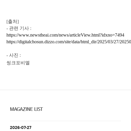
[출처]​
- 관
련
기사 :
https://www.newstheai.com/news/articleView.html?idxno=7494
https://digitalchosun.dizzo.com/site/data/html_dir/2025/03/27/202
- 사
진 :
씽크포비엘
MAGAZINE LIST
2026-07-27