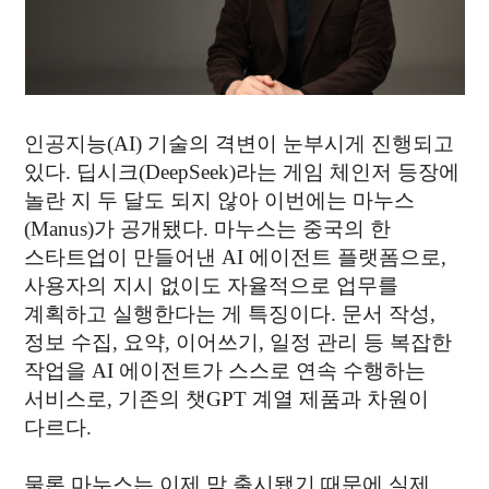
05
BEHIND STORY
MAGAZINE
인공지능(AI) 기술의 격변이 눈부시게 진행되고
있다. 딥시크(DeepSeek)라는 게임 체인저 등장에
06
WHAT'S NEW
놀란 지 두 달도 되지 않아 이번에는 마누스
NEWS
(Manus)가 공개됐다. 마누스는 중국의 한
스타트업이 만들어낸 AI 에이전트 플랫폼으로,
사용자의 지시 없이도 자율적으로 업무를
계획하고 실행한다는 게 특징이다. 문서 작성,
contact@thinkforbl.com
정보 수집, 요약, 이어쓰기, 일정 관리 등 복잡한
+82-2-562-6545
작업을 AI 에이전트가 스스로 연속 수행하는
We love technology, but not as much as bei
서비스로, 기존의 챗GPT 계열 제품과 차원이
Would you like to
work
다르다.
물론 마누스는 이제 막 출시됐기 때문에 실제