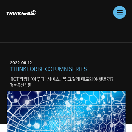
Skip
to
content
01
WHO WE ARE
COMPANY
2022-09-12
02
WHAT WE DO
THINKFORBL COLUMN SERIES
PROBLEM SOLVING
[ICT광장] '이루다' 서비스, 꼭 그렇게 매도돼야 했을까?
CONSULTING
정보통신신문
03
WHAT WE DO
TRUSTWORTHY AI