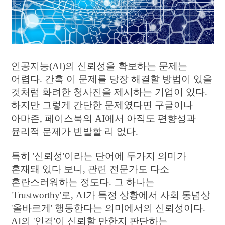
04
WHAT WE DO
SMART LIVESTOCK
05
BEHIND STORY
MAGAZINE
인공지능(AI)의 신뢰성을 확보하는 문제는
어렵다. 간혹 이 문제를 당장 해결할 방법이 있을
것처럼 화려한 청사진을 제시하는 기업이 있다.
06
WHAT'S NEW
하지만 그렇게 간단한 문제였다면 구글이나
NEWS
아마존, 페이스북의 AI에서 아직도 편향성과
윤리적 문제가 빈발할 리 없다.
특히 '신뢰성'이라는 단어에 두가지 의미가
혼재돼 있다 보니, 관련 전문가도 다소
contact@thinkforbl.com
혼란스러워하는 정도다. 그 하나는
+82-2-562-6545
'Trustworthy'로, AI가 특정 상황에서 사회 통념상
We love technology, but not as much as being human.
'올바르게' 행동한다는 의미에서의 신뢰성이다.
Would you like to
work with us
?
AI의 '인격'이 신뢰할 만한지 판단하는