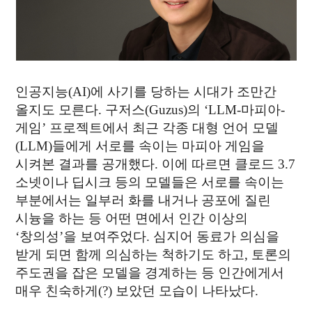
04
WHAT WE DO
SMART LIVESTOCK
05
BEHIND STORY
MAGAZINE
인공지능(AI)에 사기를 당하는 시대가 조만간
올지도 모른다. 구저스(Guzus)의 ‘LLM-마피아-
게임’ 프로젝트에서 최근 각종 대형 언어 모델
06
WHAT'S NEW
(LLM)들에게 서로를 속이는 마피아 게임을
NEWS
시켜본 결과를 공개했다. 이에 따르면 클로드 3.7
소넷이나 딥시크 등의 모델들은 서로를 속이는
부분에서는 일부러 화를 내거나 공포에 질린
시늉을 하는 등 어떤 면에서 인간 이상의
‘창의성’을 보여주었다. 심지어 동료가 의심을
contact@thinkforbl.com
받게 되면 함께 의심하는 척하기도 하고, 토론의
+82-2-562-6545
주도권을 잡은 모델을 경계하는 등 인간에게서
We love technology, but not as much as being human.
매우 친숙하게(?) 보았던 모습이 나타났다.
Would you like to
work with us
?