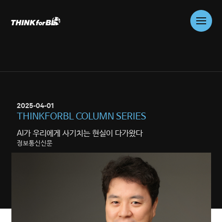
Skip
to
content
01
WHO WE ARE
COMPANY
2025-04-01
02
WHAT WE DO
THINKFORBL COLUMN SERIES
PROBLEM SOLVING
AI가 우리에게 사기치는 현실이 다가왔다
CONSULTING
정보통신신문
03
WHAT WE DO
TRUSTWORTHY AI