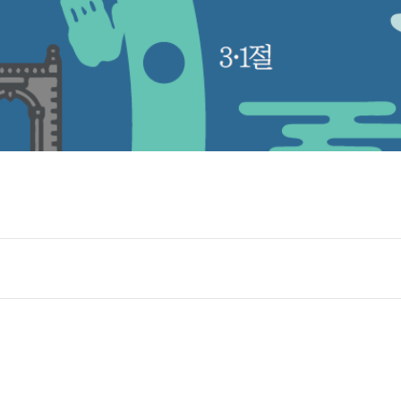
02
WHAT WE DO
PROBLEM SOLVING
CONSULTING