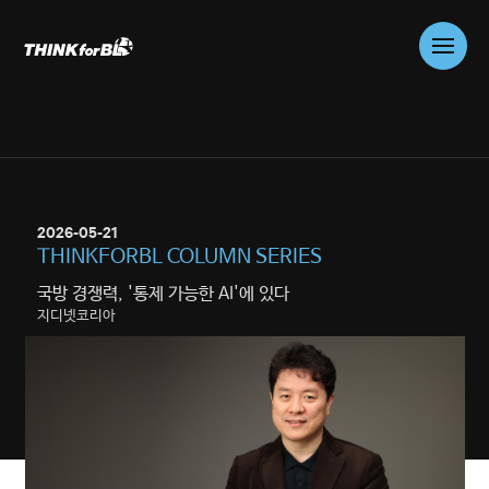
Skip
to
content
01
WHO WE ARE
COMPANY
2026-05-21
02
WHAT WE DO
THINKFORBL COLUMN SERIES
PROBLEM SOLVING
국방 경쟁력, '통제 가능한 AI'에 있다
CONSULTING
지디넷코리아
03
WHAT WE DO
TRUSTWORTHY AI