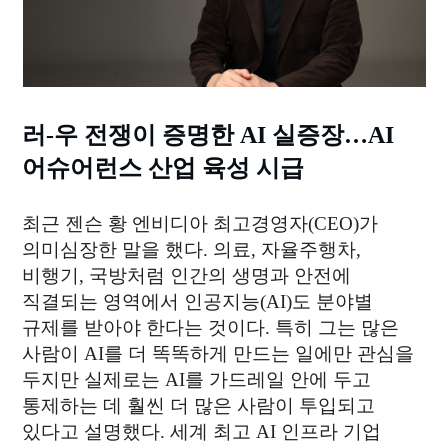
04
WHAT WE DO
SMART LIVESTOCK
05
BEHIND STORY
MAGAZINE
러-우 전쟁이 증명한 AI 실증장…AI
어슈어런스 산업 육성 시급
06
WHAT'S NEW
최근 젠슨 황 엔비디아 최고경영자(CEO)가
NEWS
의미심장한 말을 했다. 의료, 자율주행차,
비행기, 국방처럼 인간의 생명과 안전에
직결되는 영역에서 인공지능(AI)도 분야별
규제를 받아야 한다는 것이다. 특히 그는 많은
contact@thinkforbl.com
사람이 AI를 더 똑똑하게 만드는 일에만 관심을
+82-2-562-6545
두지만 실제로는 AI를 가드레일 안에 두고
We love technology, but not as much as being human.
통제하는 데 훨씬 더 많은 사람이 투입되고
Would you like to
work with us
?
있다고 설명했다. 세계 최고 AI 인프라 기업